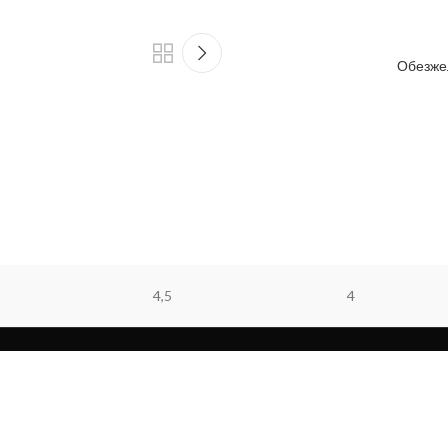
Обезже
4,5
4