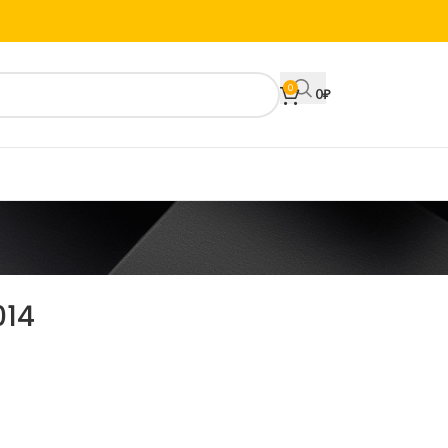
0
0
₽
014