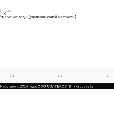
Новые
Умягчение воды (удаление солей жесткости)
7.2
5.5
5
Работаем с 2014 года.
ООО СОЛТЕКС
ИНН 7725359262