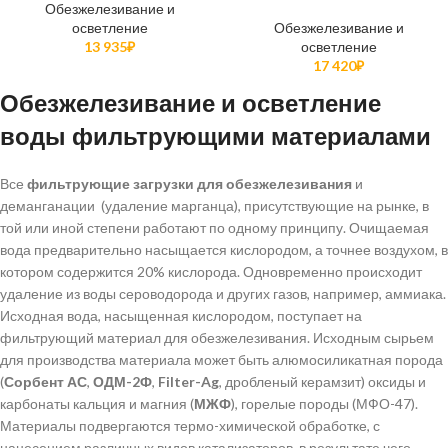
Обезжелезивание и
осветление
Обезжелезивание и
13 935
₽
осветление
17 420
₽
Обезжелезивание и осветление
воды фильтрующими материалами
Все
фильтрующие загрузки для обезжелезивания
и
деманганации (удаление марганца), присутствующие на рынке, в
той или иной степени работают по одному принципу. Очищаемая
вода предварительно насыщается кислородом, а точнее воздухом, в
котором содержится 20% кислорода. Одновременно происходит
удаление из воды сероводорода и других газов, например, аммиака.
Исходная вода, насыщенная кислородом, поступает на
фильтрующий материал для обезжелезивания. Исходным сырьем
для производства материала может быть алюмосиликатная порода
(
Сорбент АС
,
ОДМ-2Ф
,
Filter-Ag
, дробленый керамзит) оксиды и
карбонаты кальция и магния (
МЖФ
), горелые породы (МФО-47).
Материалы подвергаются термо-химической обработке, с
нанесением различных видов катализаторов, в результате чего