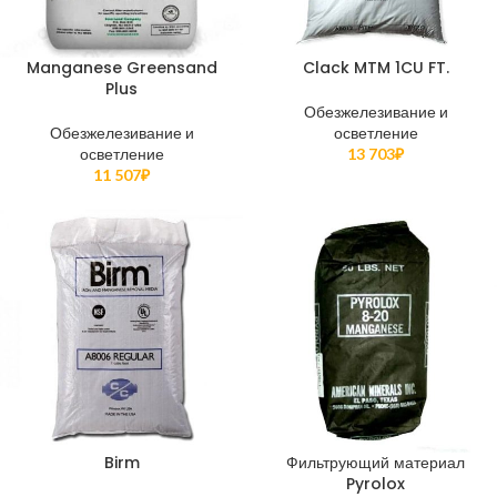
Manganese Greensand
Clack MTM 1CU FT.
Plus
Обезжелезивание и
Обезжелезивание и
осветление
осветление
13 703
₽
11 507
₽
Birm
Фильтрующий материал
Pyrolox