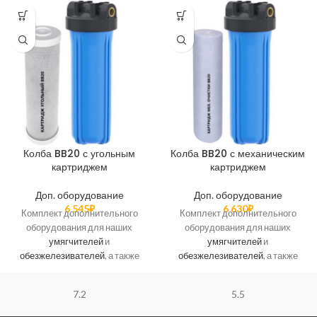
Колба BB20 с угольным
Колба BB20 с механическим
картриджем
картриджем
Доп. оборудование
Доп. оборудование
6 545
₽
6 630
₽
Комплект дополнительного
Комплект дополнительного
оборудования для наших
оборудования для наших
умягчителей
и
умягчителей
и
обезжелезивателей
, а также
обезжелезивателей
, а также
комплексных систем очистки
комплексных систем очистки
воды состоит из двух или трех
воды состоит из двух или трех
7.2
5.5
баллонов. В базовый комплект
баллонов. В базовый комплект
дополнительного оборудования
дополнительного оборудования