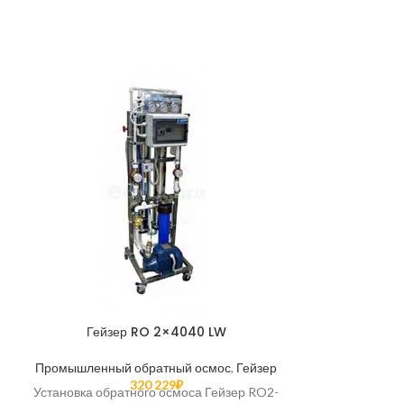
Гейзер RO 2×4040 LW
Гейзер RO 
к
Промышленный обратный осмос
,
Гейзер
320 229
₽
Промышленный
Установка обратного осмоса Гейзер RO2-