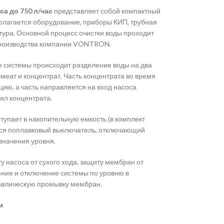
а до 750 л/час
представляет собой компактный
полагается оборудование, приборы КИП, трубная
тура. Основной процесс очистки воды проходит
производства компании VONTRON.
 системы происходит разделение воды на два
еат и концентрат. Часть концентрата во время
ию, а часть направляется на вход насоса
кл концентрата.
упает в накопительную емкость (в комплект
ется поплавковый выключатель, отключающий
значения уровня.
 насоса от сухого хода, защиту мембран от
ение и отключение системы по уровню в
авлическую промывку мембран.
ии