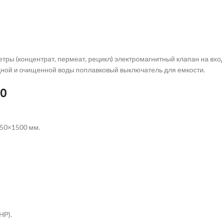
тры (концентрат, пермеат, рецикл) электромагнитный клапан на вх
дной и очищенной воды поплавковый выключатель для емкости.
50
750×1500 мм.
НР).