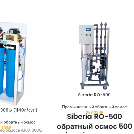
Siberia RO-500
Промышленный обратный осмос
00G (1140л/сут.)
259 233
₽
Siberia RO-500
 обратный осмос
обратный осмос 500
 134
₽
ого осмоса ARO-300G