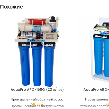
Похожие
AquaPro ARO-150G (23 л/час)
AquaPro ARO-3
Промышленный обратный осмос
Промышленный
58 533
₽
74
Промышленная пятиступенчатая
Установка обратн