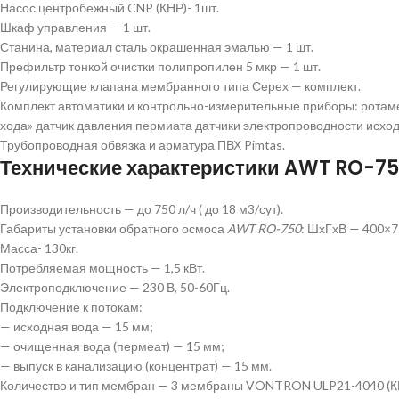
Насос центробежный CNP (КНР)- 1шт.
Шкаф управления — 1 шт.
Станина, материал сталь окрашенная эмалью — 1 шт.
Префильтр тонкой очистки полипропилен 5 мкр — 1 шт.
Регулирующие клапана мембранного типа Серех — комплект.
Комплект автоматики и контрольно-измерительные приборы: ротаме
хода» датчик давления пермиата датчики электропроводности исхо
Трубопроводная обвязка и арматура ПВХ Pimtas.
Технические характеристики AWT RO-7
Производительность — до 750 л/ч ( до 18 м3/сут).
Габариты установки обратного осмоса
AWT RO-750
: ШхГхВ — 400×
Масса- 130кг.
Потребляемая мощность — 1,5 кВт.
Электроподключение — 230 В, 50-60Гц.
Подключение к потокам:
— исходная вода — 15 мм;
— очищенная вода (пермеат) — 15 мм;
— выпуск в канализацию (концентрат) — 15 мм.
Количество и тип мембран — 3 мембраны VONTRON ULP21-4040 (К