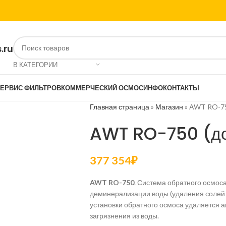
.ru
В КАТЕГОРИИ
ЕРВИС ФИЛЬТРОВ
КОММЕРЧЕСКИЙ ОСМОС
ИНФО
КОНТАКТЫ
Главная страница
»
Магазин
»
AWT RO-750
AWT RO-750 (до
377 354
₽
AWT RO-750
. Система обратного осмоса
деминерализации воды (удаления солей )
установки обратного осмоса удаляется а
загрязнения из воды.