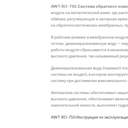
AWT RO-750. Система обратного осмос
модуль на металлической раме, где рас
обвязка, регулирующая и запорная арма
на обратноосмотических мембранных, 
В рабочем режиме в мембранном модуле
потока: деминерализованную воду — перм
работы модуля сбрасывается в канализац
высокого давления, так называемый реци
Деминерализованная вода (пермеат) пост
системы не входит), в котором монтиру
систему при достижении максимального 
Автоматика системы обеспечивает защиту
высокого давления, обеспечивает включ
накопительной емкости, выполняет гидр
AWT RO-750 Инструкция по эксплуатац