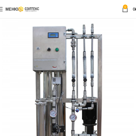
0
МЕНЮ
0