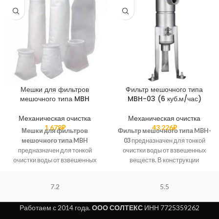
Мешки для фильтров
Фильтр мешочного типа
мешочного типа MBH
MBH-03 (6 куб.м/час)
Механическая очистка
Механическая очистка
1 678
₽
43 226
₽
Мешки для фильтров
Фильтр мешочного типа MBH-
мешочного типа MBH
03
предназначен для тонкой
предназначен для тонкой
очистки воды от взвешенных
очистки воды от взвешенных
веществ. В конструкции
веществ. В конструкции
фильтров используется
фильтров используется
принцип тонкослойного
7.2
5.5
принцип тонкослойного
фильтрования через
фильтрования через
высокопористый материал, в
Работаем с 2014 года.
ООО СОЛТЕКС
ИНН 7725359262
высокопористый материал, в
качестве которого
качестве которого
используются полипропилен