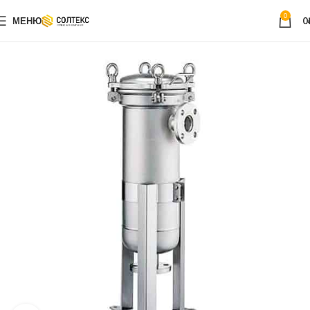
0
МЕНЮ
0