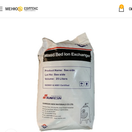
0
МЕНЮ
0