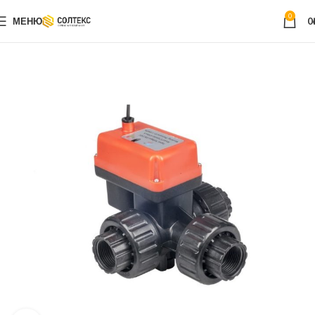
0
МЕНЮ
0