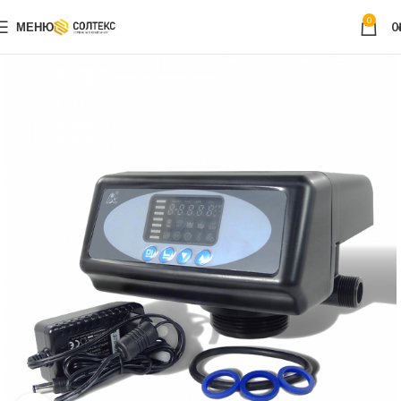
0
МЕНЮ
0