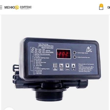
0
МЕНЮ
0