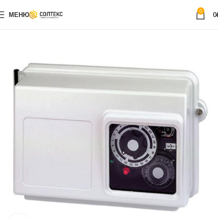
0
МЕНЮ
0