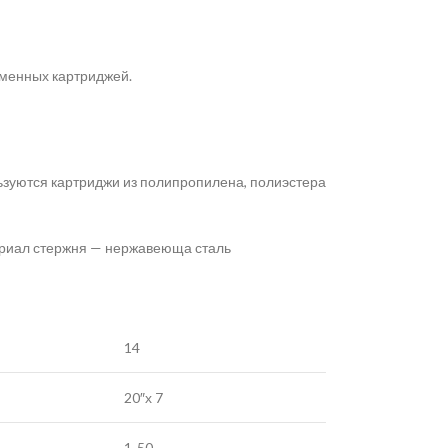
сменных картриджей.
ьзуются картриджи из полипропилена, полиэстера
териал стержня — нержавеюща сталь
14
20″х 7
1-50