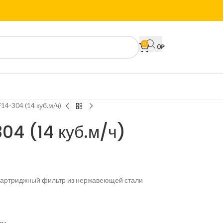
0
0
₽
14-304 (14 куб.м/ч)
4 (14 куб.м/ч)
артриджный фильтр из нержавеющей стали
тм.