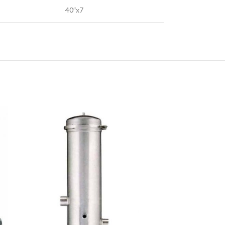
40″x7