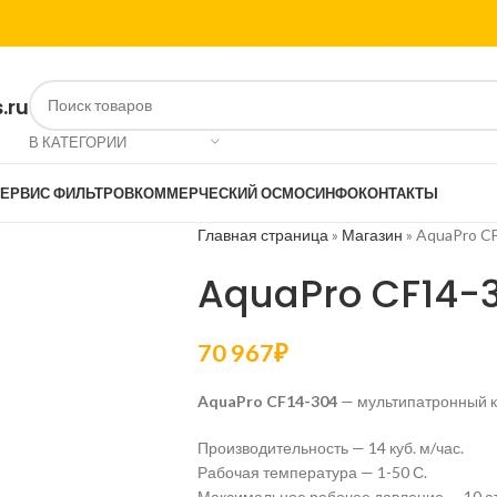
.ru
В КАТЕГОРИИ
ЕРВИС ФИЛЬТРОВ
КОММЕРЧЕСКИЙ ОСМОС
ИНФО
КОНТАКТЫ
Главная страница
»
Магазин
»
AquaPro CF
AquaPro CF14-30
70 967
₽
AquaPro CF14-304
— мультипатронный к
Производительность — 14 куб. м/час.
Рабочая температура — 1-50 С.
Максимальное рабочее давление — 10 а