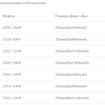
техническими особенностями.
Модель
Размеры Диам. х Выс.
CF05 / 05HP
230mm(D)x590mm(H)
CF10/ 10HP
230mm(D)x890mm(H)
CF15 / 15HP
230mm(D)x1110mm(H)
CF20 / 20HP
230mm(D)x1380mm(H)
CF07 / 07HP
230mm(D)x590mm(H)
CF14 / 14HP
230mm(D)x890mm(H)
CF21 / 21HP
230mm(D)x1110mm(H)