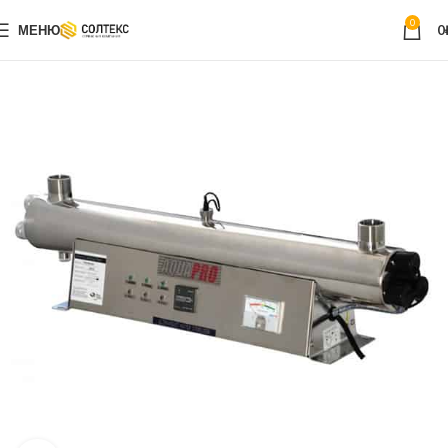
0
МЕНЮ
0