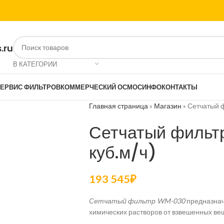
.ru
В КАТЕГОРИИ
ЕРВИС ФИЛЬТРОВ
КОММЕРЧЕСКИЙ ОСМОС
ИНФО
КОНТАКТЫ
Главная страница
»
Магазин
»
Сетчатый ф
Сетчатый филь
куб.м/ч)
193 545
₽
Сетчатый фильтр WM-030
предназнач
химических растворов от взвешенных ве