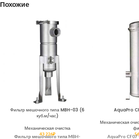
Похожие
Фильтр мешочного типа MBH-03 (6
AquaPro CF
куб.м/час)
Механическая очис
Механическая очистка
фи
43 226
₽
56
Фильтр мешочного типа MBH-
AquaPro CF07