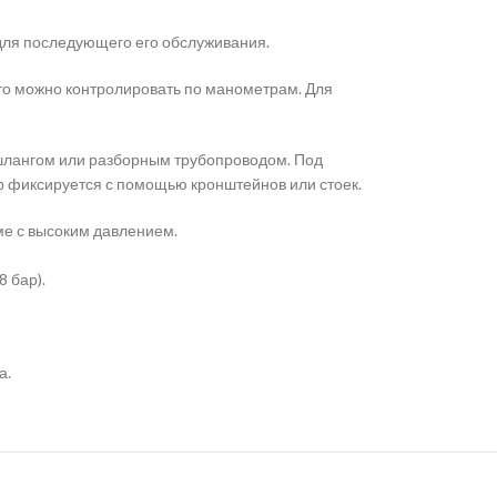
для последующего его обслуживания.
что можно контролировать по манометрам. Для
 шлангом или разборным трубопроводом. Под
р фиксируется с помощью кронштейнов или стоек.
ме с высоким давлением.
 бар).
а.