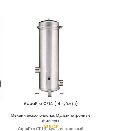
AquaPro CF14 (14 куб.м/ч)
AquaPro CF
Механическая очистка
,
Мультипатронные
Механическая о
фильтры
63 871
₽
AquaPro CF14
- мультипатронный
AquaPro CF20