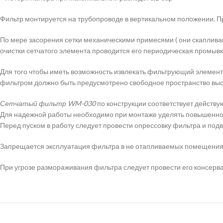
Фильтр монтируется на трубопроводе в вертикальном положении. П
По мере засорения сетки механическими примесями ( они скаплива
очистки сетчатого элемента проводится его периодическая промывк
Для того чтобы иметь возможность извлекать фильтрующий элемент
фильтром должно быть предусмотрено свободное пространство выс
Сетчатый фильтр WM-030
по конструкции соответствует действу
Для надежной работы необходимо при монтаже уделять повышенно
Перед пуском в работу следует провести опрессовку фильтра и под
Запрещается эксплуатация фильтра в не отапливаемых помещения
При угрозе размораживания фильтра следует провести его консерв