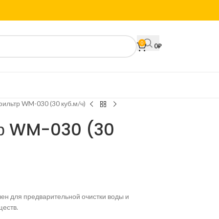
0
0
₽
ильтр WM-030 (30 куб.м/ч)
тр WM-030 (30
ен для предварительной очистки воды и
ществ.