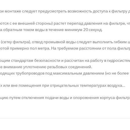
ри монтаже следует предусмотреть возможность доступа к фильтру 
ются с ее внешней стороны) растет перепад давления на фильтре, 
а обратным током воды в течение минимум 20 секунд.
 (сетку фильтра), отвод промывной воды следует выполнить гибким
отой примерно пол метра. На требуемом расстоянии от пола фильт
ющим стандартам безопасности и рассчитан на работу в гидросисте
е внимание уплотнению резьбовых соединений.
водящих трубопроводов под максимальным давлением (но не более 8
х или вне помещения при отрицательных температурах воздуха…
ацию путем отключения подачи воды и опорожнения корпуса фильтр