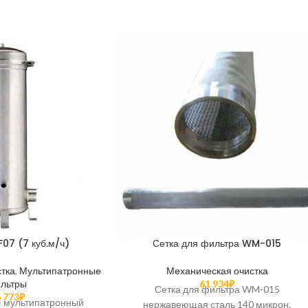
07 (7 куб.м/ч)
Сетка для фильтра WM-015
тка
,
Мультипатронные
Механическая очистка
льтры
61 934
₽
Сетка для фильтра WM-015
 773
₽
- мультипатронный
нержавеющая сталь 140 микрон.