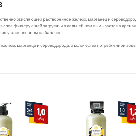
3
твенно окисляющей растворенное железо, марганец и сероводород, 
 в слое фильтрующей загрузки и в дальнейшем вымывается в дрена
ния установленном на баллоне.
елеза, марганца и сероводорода, и количества потребленной воды. 