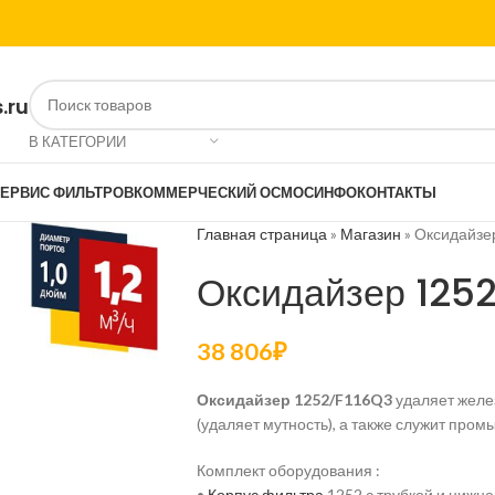
.ru
В КАТЕГОРИИ
ЕРВИС ФИЛЬТРОВ
КОММЕРЧЕСКИЙ ОСМОС
ИНФО
КОНТАКТЫ
Главная страница
»
Магазин
»
Оксидайзе
Оксидайзер 125
38 806
₽
Оксидайзер 1252/F116Q3
удаляет желез
(удаляет мутность), а также служит пр
Комплект оборудования :
•
Корпус фильтра
1252 с трубкой и нижне