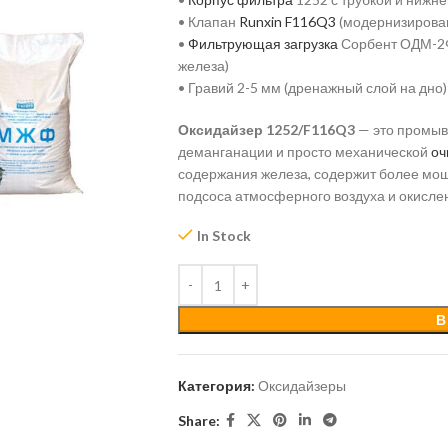
• Клапан
Runxin F116Q3
(модернизирован
•
Фильтрующая загрузка
Сорбент ОДМ-2Ф
железа)
• Гравий 2-5 мм (дренажный слой на дно)
Оксидайзер 1252/F116Q3
— это промыв
деманганации и просто механической
оч
содержания железа, содержит более мощ
подсоса атмосферного воздуха и окислен
In Stock
В
Категория:
Оксидайзеры
Share: