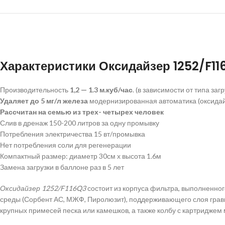
Характеристики Оксидайзер 1252/F11
Производительность
1,2 — 1.3 м.куб/час
. (в зависимости от типа загр
Удаляет до 5 мг/л железа
модернизированная автоматика (оксидай
Рассчитан на семью из трех- четырех человек
Слив в дренаж 150-200 литров за одну промывку
Потребления электричества 15 вт/промывка
Нет потребления соли для регенерации
Компактный размер: диаметр 30см х высота 1.6м
Замена загрузки в баллоне раз в 5 лет
Оксидайзер 1252/F116Q3
состоит из корпуса фильтра, выполненно
среды (Сорбент АС, МЖФ, Пиролюзит), поддерживающего слоя грави
крупных примесей песка или камешков, а также колбу с картриджем