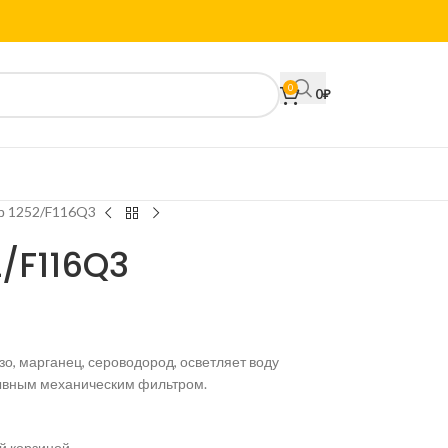
0
0
₽
р 1252/F116Q3
2/F116Q3
о, марганец, сероводород, осветляет воду
омывным механическим фильтром.
й корзиной