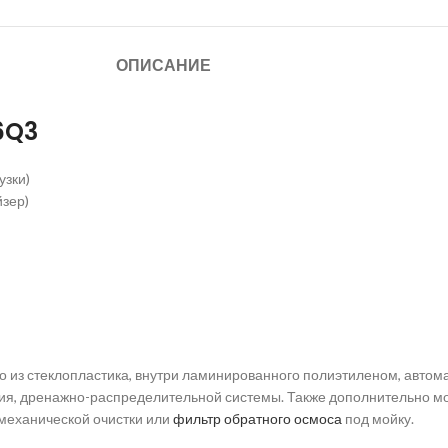
ОПИСАНИЕ
6Q3
узки)
зер)
го из стеклопластика, внутри ламинированного полиэтиленом, авто
я, дренажно-распределительной системы. Также дополнительно мож
 механической очистки или
фильтр обратного осмоса
под мойку.