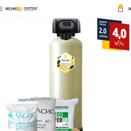
0
МЕНЮ
0