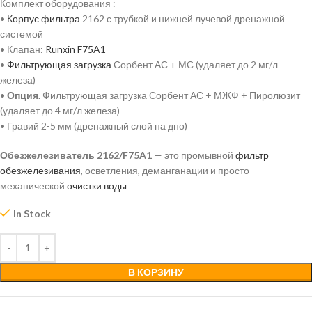
Комплект оборудования :
•
Корпус фильтра
2162 с трубкой и нижней лучевой дренажной
системой
• Клапан:
Runxin F75A1
•
Фильтрующая загрузка
Сорбент АС + МС (удаляет до 2 мг/л
железа)
•
Опция.
Фильтрующая загрузка Сорбент АС + МЖФ + Пиролюзит
(удаляет до 4 мг/л железа)
• Гравий 2-5 мм (дренажный слой на дно)
Обезжелезиватель 2162/F75A1
— это промывной
фильтр
обезжелезивания
, осветления, деманганации и просто
механической
очистки воды
In Stock
В КОРЗИНУ