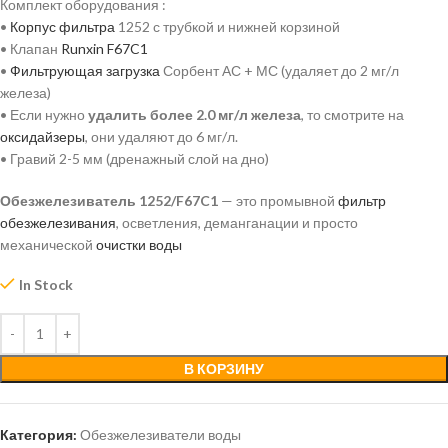
Комплект оборудования :
•
Корпус фильтра
1252 с трубкой и нижней корзиной
• Клапан
Runxin F67C1
•
Фильтрующая загрузка
Сорбент АС + МС (удаляет до 2 мг/л
железа)
• Если нужно
удалить более 2.0 мг/л железа
, то смотрите на
оксидайзеры
, они удаляют до 6 мг/л.
• Гравий 2-5 мм (дренажный слой на дно)
Обезжелезиватель 1252/F67C1
— это промывной
фильтр
обезжелезивания
, осветления, деманганации и просто
механической
очистки воды
In Stock
В КОРЗИНУ
Категория:
Обезжелезиватели воды