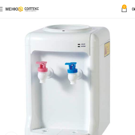
0
МЕНЮ
0