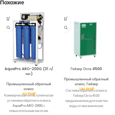
Похожие
AquaPro ARO-200G (31 л/
Гейзер Охта 4500
час)
Промышленный обратный
Промышленный обратный
осмос
,
Гейзер
осмос
144 866
₽
Система обратного осмоса
60 996
₽
Коммерческая пятиступенчатая
Гейзер Охта 4500
установка обратного осмоса
предназначена для очистки
AquaPro ARO-200G
с
воды от механических
повысительным насосом,
примесей, солей жесткости,