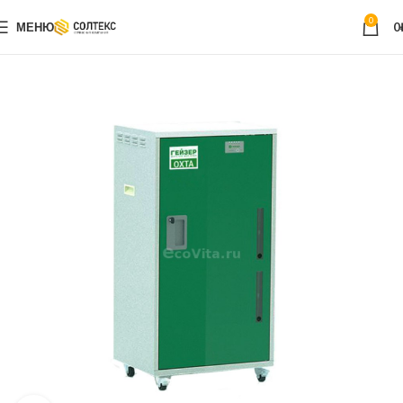
0
МЕНЮ
0