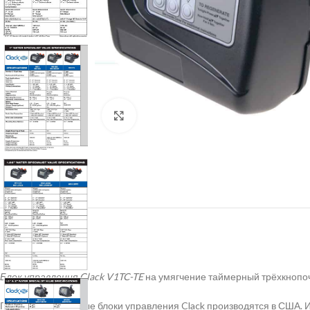
Нажмите, чтобы увеличить
Блок управления Clack V1TC-TE
на умягчение таймерный трёхкнопо
Простые и надежные блоки управления Clack производятся в США. 