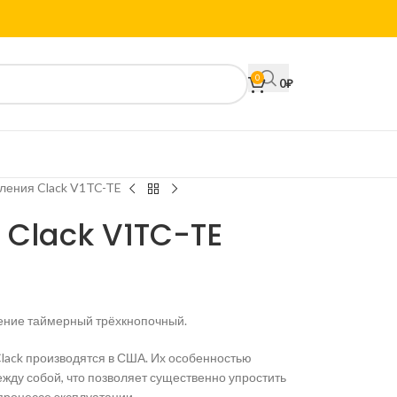
0
0
₽
ления Clack V1TC-TE
 Clack V1TC-TE
ение таймерный трёхкнопочный.
lack производятся в США. Их особенностью
ду собой, что позволяет существенно упростить
процессе эксплуатации.