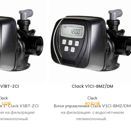
 V1BT-ZCI
Clack V1CI-BMZ/DM
Clack
Clack
 102
₽
80 825
₽
я 1"
Clack V1BT-ZCI
Блок управления Clack V1CI-BMZ/DM
ия на фильтрацию
на фильтрацию с водосчётчиком
пятикнопочный.
пятикнопочный.