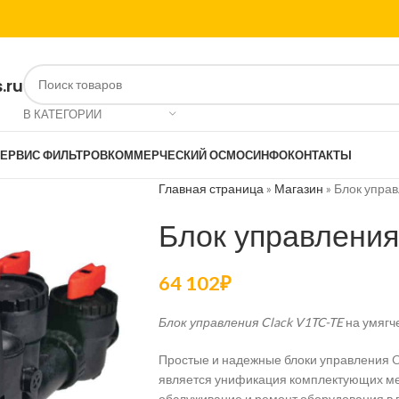
.ru
В КАТЕГОРИИ
ЕРВИС ФИЛЬТРОВ
КОММЕРЧЕСКИЙ ОСМОС
ИНФО
КОНТАКТЫ
Главная страница
»
Магазин
»
Блок управ
Блок управления
64 102
₽
Блок управления Clack V1TC-TE
на умягч
Простые и надежные блоки управления C
является унификация комплектующих меж
обслуживание и ремонт оборудования в 