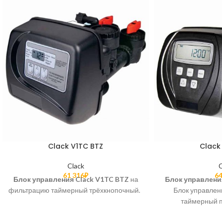
Clack V1TC BTZ
Clack
Clack
61 316
₽
64
Блок управления Clack V1TC BTZ
на
Блок управлени
фильтрацию таймерный трёхкнопочный.
Блок управлен
таймерный 